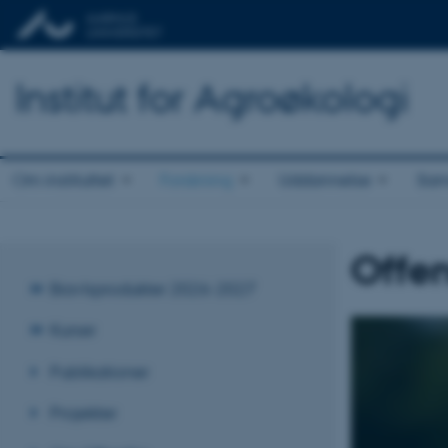
Institut for Agroøkologi
Om instituttet
Forskning
Uddannelse
Sam
Offe
Biavlsprodukter 2026-2027
Kurser
Publikationer
Projekter