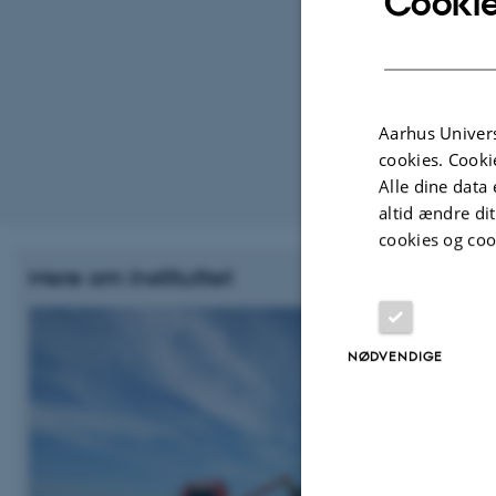
Cookie
Kurser
Aarhus Univers
cookies. Cooki
Alle dine data 
Revideret 02.03
altid ændre di
cookies og coo
Mere om instituttet
NØDVENDIGE