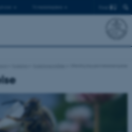
Find
 ph.d.er
Til medarbejdere
ologi
Forskning
Forskningsområder
Offentlig bisygdomsbekæmpelse
lse