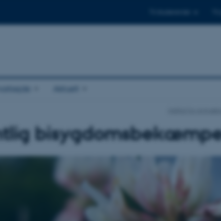
Til studerende
Til
arbejde
Aktuelt
Institut for Agroøk
ntlig bisygdomsbekæmpe