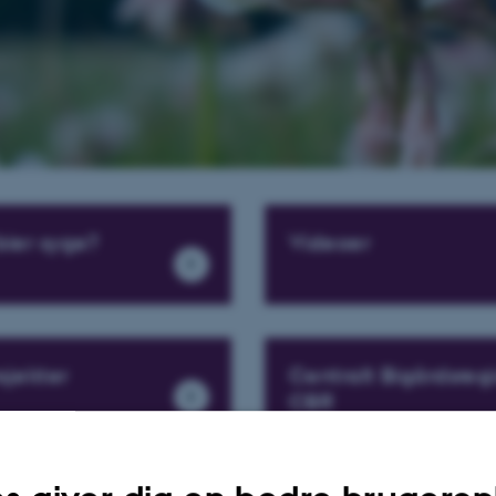
bier syge?
Videoer
ojekter
Centralt Bigårdsregi
CBR