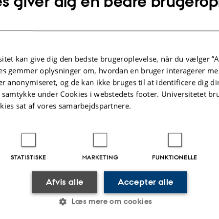
s giver dig en bedre brugerop
Publikationer
itet kan give dig den bedste brugeroplevelse, når du vælger ”A
es gemmer oplysninger om, hvordan en bruger interagerer med
er anonymiseret, og de kan ikke bruges til at identificere dig d
.2026
-
Charlotte Hamann Knudsen
t samtykke under Cookies i webstedets footer. Universitetet br
kies sat af vores samarbejdspartnere.
STATISTISKE
MARKETING
FUNKTIONELLE
Afvis alle
Accepter alle
Læs mere om cookies