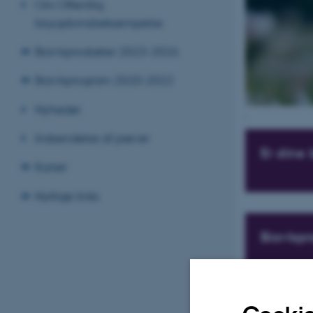
Om Offentlig
bisygdomsbekæmpelse
Biavlsprodukter 2023-2026
Biavlsprogram 2020-2022
Nyheder
.
Indsendelse af prøver
Er dine 
Kurser
Nyttige links
Biavlspr