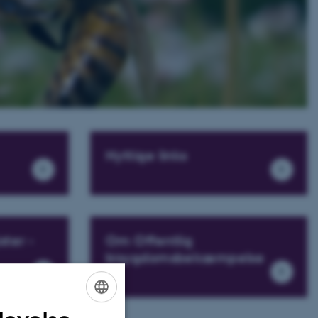
Nyttige links
ster -
Om Offentlig
bisygdomsbekæmpelse
ENGLISH