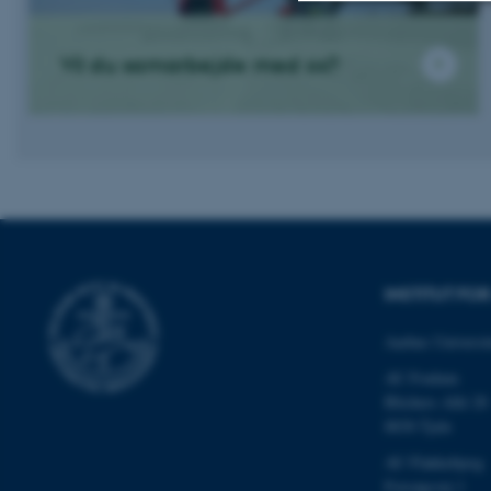
Nødvendige
Vil du samarbejde med os?
Nødvendige cooki
grundlæggende fu
cookies.
Navn
INSTITUT F
be_typo_user
Aarhus Universit
AU Foulum
fe_typo_user
Blichers Allé 20
8830 Tjele
AU Flakkebjerg
Forsøgsvej 1