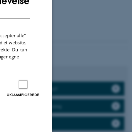
levelse
DANISH
ccepter alle”
 et website.
irekte. Du kan
uger egne
Vil du arbejde hos os?
UKLASSIFICEREDE
Læs om vores forskning
Nyheder