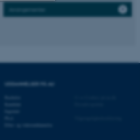
Arrangementer
Uklassificerede
ere nogle
rer uden disse
UDDANNELSER PÅ AU
 vores CMS-udbyder,
identificere en backend-
Bachelor
©
—
Cookies på au.dk
bruger er logget ind i
Kandidat
Privatlivspolitik
Ingeniør
rbundet med Typo3-
emet. Det bruges generelt
Ph.d.
Tilgængelighedserklæring
ntifikator for at gøre det
Efter- og videreuddannelse
præferencer, men i mange
 ikke nødvendigt, da det
lt af platformen, skønt
webstedsadministratorer. I