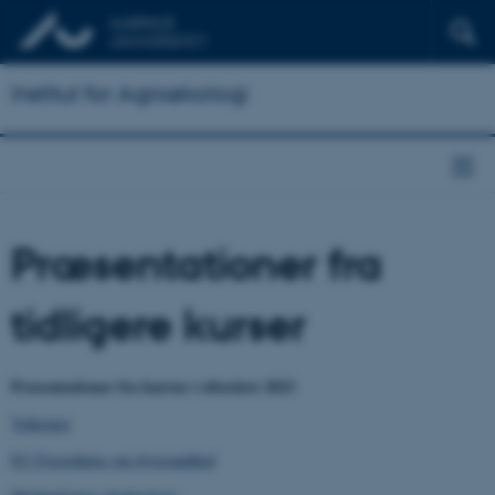
Institut for Agroøkologi
Præsentationer fra
tidligere kurser
Præsentationer fra kursus i efteråret 2023
Velkomst
EU Forordning om dyresundhed