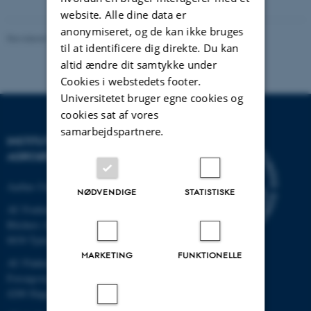
website. Alle dine data er
anonymiseret, og de kan ikke bruges
Revideret 02.03.2026
-
Charlotte Hamann Knudsen
til at identificere dig direkte. Du kan
altid ændre dit samtykke under
Cookies i webstedets footer.
Universitetet bruger egne cookies og
cookies sat af vores
samarbejdspartnere.
INSTITUT FOR
AGROØKOLOGI
Aarhus Universitet
NØDVENDIGE
STATISTISKE
AU Foulum
Blichers Allé 20
8830 Tjele
MARKETING
FUNKTIONELLE
AU Flakkebjerg
Forsøgsvej 1
4200 Slagelse