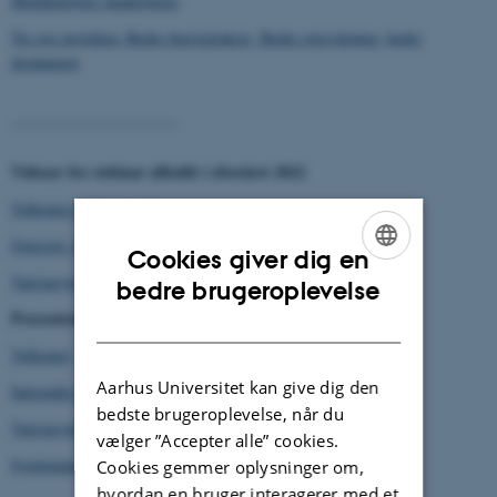
Meldepligtige skadegørere
Tre nye projekter. Bedre biavlspraksis, Bedre overvågning, bedre
dronninger
------------------------------
Videoer fra webinar afholdt i efteråret 2022
Velkomst og årets prøver
Oversigt- bisygdomme
Cookies giver dig en
Varroasyge
ENGLISH
bedre brugeroplevelse
Præsentationer fra webinar
DANISH
Velkomst
Aarhus Universitet kan give dig den
Indsendte tavleprøver
bedste brugeroplevelse, når du
Varroasyge
vælger ”Accepter alle” cookies.
Sygdomme I skal kende
Cookies gemmer oplysninger om,
hvordan en bruger interagerer med et