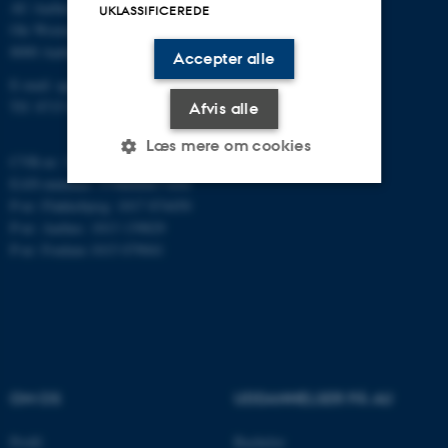
AU Aarhus
UKLASSIFICEREDE
Ole Worms Allé 3
8000 Aarhus C
Accepter alle
E-mail: agro@au.dk
Tlf: 8715 0000
Afvis alle
Læs mere om cookies
CVR-nr: 31119103
EAN-nummer: 5798000877450
P-nr: Flakkebjerg: 1017 874450
Nødvendige
Statistiske
Marketing
P-nr: Aarhus: 1013 139829
P-nr: Foulum 1015 079041
Funktionelle
Uklassificerede
Nødvendige cookies hjælper
med at gøre hjemmesiden
brugbar ved at aktivere nogle
OM OS
UDDANNELSER PÅ AU
grundlæggende funktioner
som navigation mm.
Profil
Bachelor