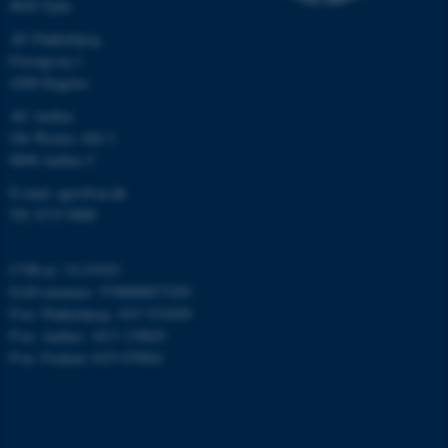
8830 Tjele
esctx
Microsoft Corporation
.login.microsoftonline.com
AU Flakkebjerg
Forsøgsvej 1
fpc
Microsoft Corporation
4200 Slagelse
login.microsoftonline.com
AU Aarhus
__cf_bm
Cloudflare Inc.
Ole Worms Allé 3
.pure.au.dk
8000 Aarhus C
E-mail: agro@au.dk
Tlf: 8715 0000
__cf_bm
Cloudflare Inc.
.linkedin.com
CVR-nr: 31119103
EAN-nummer: 5798000877450
P-nr: Flakkebjerg: 1017 874450
__cf_bm
Cloudflare Inc.
P-nr: Aarhus: 1013 139829
.twitter.com
P-nr: Foulum 1015 079041
ARRAffinitySameSite
Microsoft Corporation
.ofn.au.dk