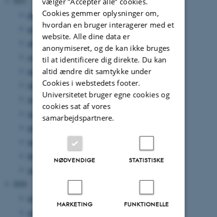
2021
vælger ”Accepter alle” cookies.
Cookies gemmer oplysninger om,
december 2021
(11 poster)
hvordan en bruger interagerer med et
november 2021
(12 poster)
website. Alle dine data er
oktober 2021
(18 poster)
anonymiseret, og de kan ikke bruges
september 2021
(12 poster)
til at identificere dig direkte. Du kan
altid ændre dit samtykke under
august 2021
(7 poster)
Cookies i webstedets footer.
juli 2021
(12 poster)
Universitetet bruger egne cookies og
juni 2021
(14 poster)
cookies sat af vores
maj 2021
(11 poster)
samarbejdspartnere.
april 2021
(10 poster)
marts 2021
(10 poster)
februar 2021
(12 poster)
NØDVENDIGE
STATISTISKE
januar 2021
(9 poster)
2020
november 2020
(3 poster)
MARKETING
FUNKTIONELLE
oktober 2020
(1 post)