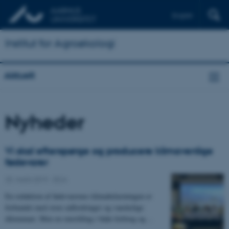
English
Institut for Agroøkologi
Aktuelt
Nyheder
Vi skal efterspørge og producere klimavenlige
fødevarer
25. marts 2019
-
DCA
En reduktion af fødevarernes klimabelastningen er
forbundet med store udfordringer og vanskelige
dilemmaer. Men en omstilling i både forbrug og…