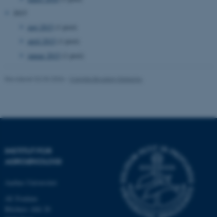
2015
maj 2015
(1 post)
april 2015
(1 post)
januar 2015
(1 post)
ASP.NET_SessionId
Microsoft Corporation
.au.dk
Revideret 02.03.2026
-
Camilla Brodam Galacho
JSESSIONID
Oracle Corporation
.au.dk
INSTITUT FOR
AGROØKOLOGI
ARRAffinity
Microsoft Corporation
.mitstudie.au.dk
Aarhus Universitet
AU Foulum
Blichers Allé 20