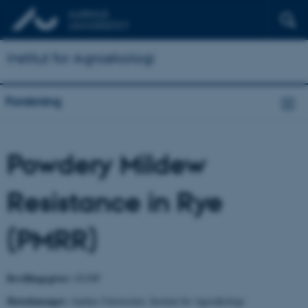
Institut for Agroøkologi
Forskning
Powdery Mildew
Resistance in Rye
(PMRR)
Bevillingsgiver:
GUDP
Hovedansøger:
Aarhus Universitet, Institut for Agroøkologi