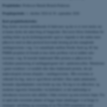
Projektleder:
Professor Henrik Brinch-Pedersen
Projektperiode:
1. oktober 2024 til 30. september 2028
Kort projektbeskrivelse
Rug dyrkes næsten udelukkende til fødevarer og der er et stort ønske om
at kunne dyrke det uden brug af fungicider. Desværre bliver forholdene for
meldug bedre og da dyrkningsarealet også er stigende er det endnu mere
påkrævet med en ikke-pesticid krævende løsning på den manglende
meldugresistens i rug. I et samarbejde mellem Nordic Seed og AU har
PMRR-projektet til formål at løse dette problem ved at indføre mlo-
resistens i rug. Et korrekt funktionelt Mlo-protein er påkrævet for
vellykket penetrering af meldugpatogenet ind i epidermiscellen. Mutationer
i genet resulterer i et ustabilt eller ikke-funktionelt protein, der på
makroskopisk niveau afspejles i meldugresistens. Mlo-resistens er
velkendt fra byg, men er også blevet udviklet i flere andre plantearter,
herunder afgrødeplanter som hvede og soja. Da rug er en udkrydser, og
moderne rugsorter fremstilles via hybridavl, er det nødvendigt at
introducere recessive mlo-alleller i både restorer og non-restorer linjer. For
at opnå mlo-resistente planter af begge linjer planlægger vi at bruge to
strategier: udvikling og screening af en TILLING-population samt