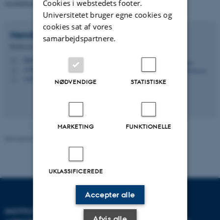
Cookies i webstedets footer.
resultaterne, hvis de ønsker det.
Universitetet bruger egne cookies og
cookies sat af vores
Henrik
Brinch-Pedersen
samarbejdspartnere.
Professor, sektionsleder
hbp@agro.au.dk
M
+4587158268
P
+4551239017
P
NØDVENDIGE
STATISTISKE
MARKETING
FUNKTIONELLE
Revideret 02.03.2026
-
Charlotte Hamann Knudsen
UKLASSIFICEREDE
Accepter alle
INSTITUT FOR
Afvis alle