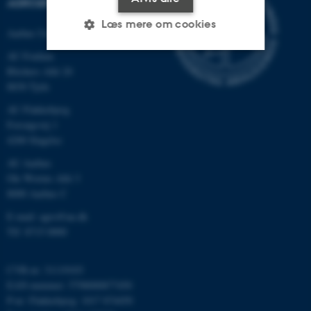
AGROØKOLOGI
Læs mere om cookies
Aarhus Universitet
AU Foulum
Blichers Allé 20
Nødvendige
Statistiske
Marketing
8830 Tjele
Funktionelle
Uklassificerede
AU Flakkebjerg
Forsøgsvej 1
4200 Slagelse
Nødvendige cookies hjælper
AU Aarhus
med at gøre hjemmesiden
Ole Worms Allé 3
8000 Aarhus C
brugbar ved at aktivere nogle
grundlæggende funktioner
E-mail: agro@au.dk
som navigation mm.
Tlf: 8715 0000
Hjemmesiden kan ikke
fungerer uden disse cookies.
CVR-nr: 31119103
EAN-nummer: 5798000877450
P-nr: Flakkebjerg: 1017 874450