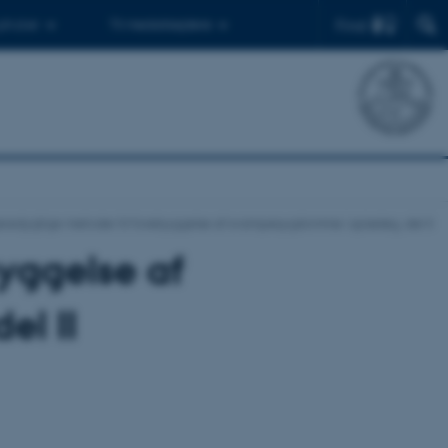
Find
 ph.d.er
Til medarbejdere
redygtige metoder til forebyggelse af svampesygdomme i spiseløg, del II
yggelse af
el II