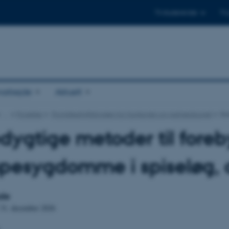
Til studerende
Til
arbejde
Aktuelt
…
Projekter
Promilleafgiftsfonden for frugtavlen og gartneribruget
Bæ
ygtige metoder til foreb
esygdomme i spiseløg, d
ode
 31. december 2026