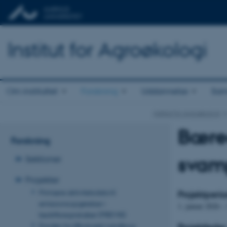
Institut for Agroøkologi
Om instituttet
Forskning
Uddannelse
Sam
Institut for Agroøkologi
Bæred
Forskning
svamp
Sektioner
Projekter
Primære aktivitetsdata til
Projektperi
emissionsopgørelser i
1. januar 2026 –
bedriftsregnskaber (PREMIS)
Fonden for Økologisk Landbrug