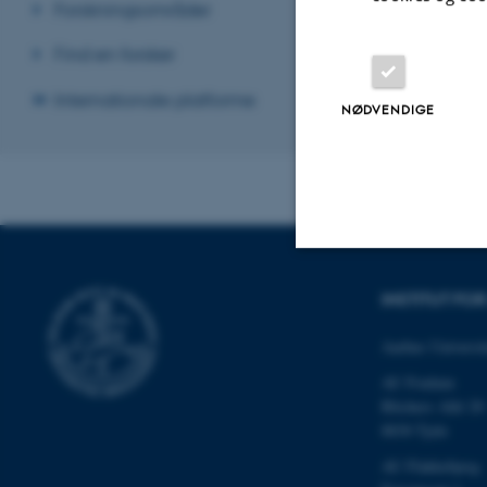
Forskningsområder
Find en forsker
Internationale platforme
NØDVENDIGE
Nødvendige
INSTITUT F
Aarhus Universit
AU Foulum
Nødvendige cooki
Blichers Allé 20
grundlæggende fu
8830 Tjele
cookies.
AU Flakkebjerg