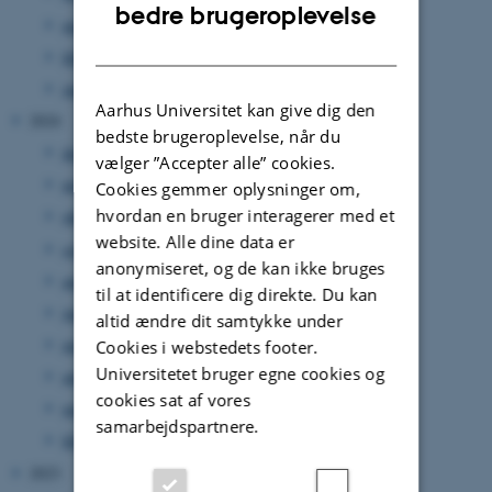
ENGLISH
bedre brugeroplevelse
marts 2025
(9 poster)
DANISH
februar 2025
(3 poster)
januar 2025
(8 poster)
Aarhus Universitet kan give dig den
2024
bedste brugeroplevelse, når du
december 2024
(22 poster)
vælger ”Accepter alle” cookies.
november 2024
(6 poster)
Cookies gemmer oplysninger om,
hvordan en bruger interagerer med et
oktober 2024
(11 poster)
website. Alle dine data er
september 2024
(8 poster)
anonymiseret, og de kan ikke bruges
august 2024
(6 poster)
til at identificere dig direkte. Du kan
juni 2024
(8 poster)
altid ændre dit samtykke under
maj 2024
(6 poster)
Cookies i webstedets footer.
Universitetet bruger egne cookies og
april 2024
(9 poster)
cookies sat af vores
marts 2024
(6 poster)
samarbejdspartnere.
februar 2024
(8 poster)
2023