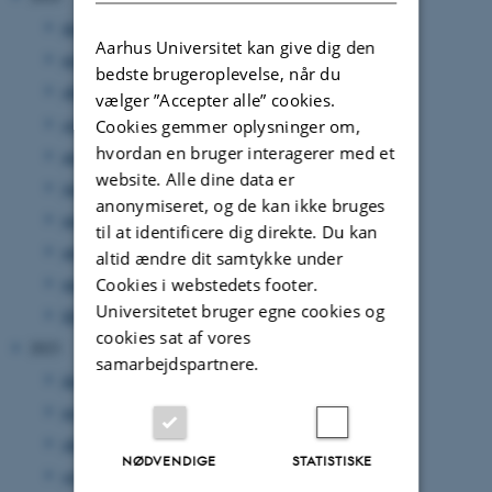
december 2024
(22 poster)
Aarhus Universitet kan give dig den
november 2024
(6 poster)
bedste brugeroplevelse, når du
oktober 2024
(11 poster)
vælger ”Accepter alle” cookies.
september 2024
(8 poster)
Cookies gemmer oplysninger om,
hvordan en bruger interagerer med et
august 2024
(6 poster)
website. Alle dine data er
juni 2024
(8 poster)
anonymiseret, og de kan ikke bruges
maj 2024
(6 poster)
til at identificere dig direkte. Du kan
april 2024
(9 poster)
altid ændre dit samtykke under
marts 2024
(6 poster)
Cookies i webstedets footer.
Universitetet bruger egne cookies og
februar 2024
(8 poster)
cookies sat af vores
2023
samarbejdspartnere.
december 2023
(7 poster)
november 2023
(14 poster)
oktober 2023
(8 poster)
NØDVENDIGE
STATISTISKE
september 2023
(5 poster)