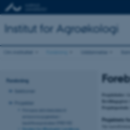
Institut for Agroøkologi
Om instituttet
Forskning
Uddannelse
Sam
Foreb
Forskning
Sektioner
Projektleder:
Sa
Bevillingsgiver
Projekter
Projektperiode
Primære aktivitetsdata til
emissionsopgørelser i
Projektets 
bedriftsregnskaber (PREMIS)
Når kartoffelskin
Fonden for Økologisk Landbrug