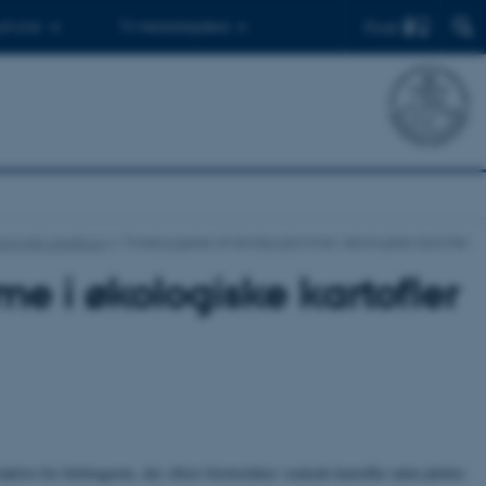
Find
 ph.d.er
Til medarbejdere
ologisk Landbrug
Forebyggelse af skindsygdomme i økologiske kartofler
 i økologiske kartofler
aktive for forbrugerne, der oftest foretrækker vaskede kartofler uden pletter.