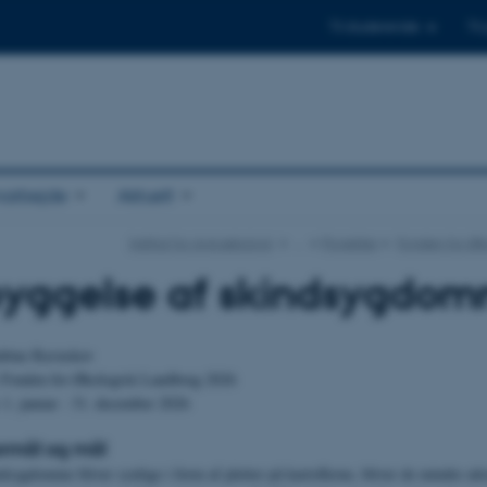
Til studerende
Til
arbejde
Aktuelt
Institut for Agroøkologi
…
Projekter
Fonden for Øk
yggelse af skindsygdomme
bine Ravnskov
:
Fonden for Økologisk Landbrug 2026
:
1. januar - 31. december 2026
formål og mål
dsygdomme bliver synlige i form af pletter på kartoflerne, bliver de mindre attr