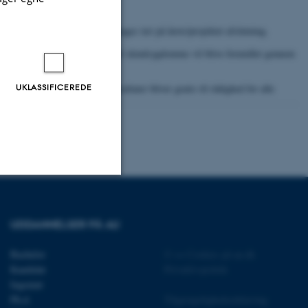
rne efter lagring først kan foretages tæt på årets/projektet afslutning.
undhed og reducerer forekomst af skindsygdomme vil blive formidlet gennem
isen
UKLASSIFICEREDE
arch, således at projektets resultater bliver gratis til rådighed for alle
Uklassificerede
UDDANNELSER PÅ AU
Bachelor
©
—
Cookies på au.dk
ere nogle
Kandidat
Privatlivspolitik
rer uden disse
Ingeniør
Ph.d.
Tilgængelighedserklæring