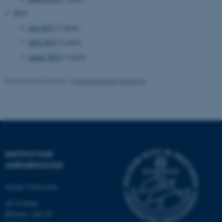
2015
maj 2015
(1 post)
april 2015
(1 post)
januar 2015
(1 post)
ASP.NET_SessionId
Microsoft Corporation
.au.dk
Revideret 02.03.2026
-
Camilla Brodam Galacho
JSESSIONID
Oracle Corporation
.au.dk
INSTITUT FOR
AGROØKOLOGI
ARRAffinity
Microsoft Corporation
.mitstudie.au.dk
Aarhus Universitet
AU Foulum
Blichers Allé 20