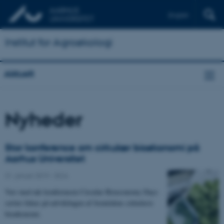
English
Institut for Agroøkologi
Aktuelt
Nyheder
Stor konference om cirkulær bioøkonomi på
Aarhus Universitet
31. januar 2019
-
DCA
Vær med når konferencen Circular Bioeconomy Days
sætter fokus på udviklingen af fremtidens cirkulære
bioøkonomi.