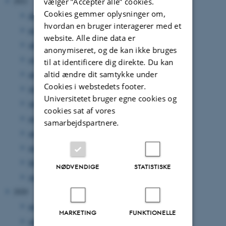
2021
vælger ”Accepter alle” cookies.
Cookies gemmer oplysninger om,
december 2021
(11 poster)
hvordan en bruger interagerer med et
november 2021
(12 poster)
website. Alle dine data er
oktober 2021
(18 poster)
anonymiseret, og de kan ikke bruges
september 2021
(12 poster)
til at identificere dig direkte. Du kan
altid ændre dit samtykke under
august 2021
(7 poster)
Cookies i webstedets footer.
juli 2021
(12 poster)
Universitetet bruger egne cookies og
juni 2021
(14 poster)
cookies sat af vores
maj 2021
(11 poster)
samarbejdspartnere.
april 2021
(10 poster)
marts 2021
(10 poster)
februar 2021
(12 poster)
NØDVENDIGE
STATISTISKE
januar 2021
(9 poster)
2020
november 2020
(3 poster)
MARKETING
FUNKTIONELLE
oktober 2020
(1 post)