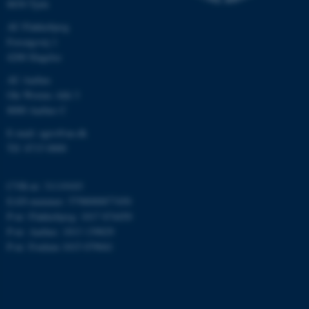
8830 Tjele
esctx
Microsoft Corporation
.login.microsoftonline.com
AU Flakkebjerg
Forsøgsvej 1
fpc
Microsoft Corporation
4200 Slagelse
login.microsoftonline.com
AU Aarhus
__cf_bm
Cloudflare Inc.
Ole Worms Allé 3
.pure.au.dk
8000 Aarhus C
E-mail: agro@au.dk
Tlf: 8715 0000
__cf_bm
Cloudflare Inc.
.linkedin.com
CVR-nr: 31119103
EAN-nummer: 5798000877450
P-nr: Flakkebjerg: 1017 874450
__cf_bm
Cloudflare Inc.
P-nr: Aarhus: 1013 139829
.twitter.com
P-nr: Foulum 1015 079041
ARRAffinitySameSite
Microsoft Corporation
.ofn.au.dk