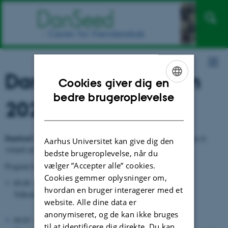
DanSeed Symposium
Cookies giver dig en
ENGLISH
bedre brugeroplevelse
2022
DANISH
DanSeed Symposium 2022
blev afholdt tirsdag den 8. marts som et
Aarhus Universitet kan give dig den
virtuelt arrangement.
bedste brugeroplevelse, når du
vælger ”Accepter alle” cookies.
Program for arrangementet:
Cookies gemmer oplysninger om,
09.00 – 09.05
hvordan en bruger interagerer med et
Velkomst ved Birte Boelt, AU
website. Alle dine data er
anonymiseret, og de kan ikke bruges
09.05 – 09.50
til at identificere dig direkte. Du kan