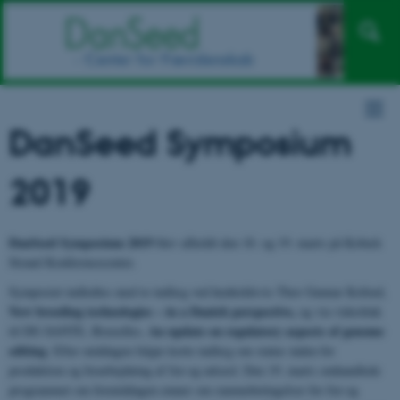
DanSeed Symposium
2019
DanSeed Symposium 2019
blev afholdt den 18. og 19. marts på Kobæk
Strand Konferencecenter.
Symposiet indledtes med to indlæg ved henholdsvis Thor Gunnar Kofoed,
New breeding technologies – in a Danish perspective,
og via videolink
An update on regulatory aspects of genome
til DG SANTE, Bruxelles,
editing
. Efter middagen fulgte korte indlæg om status inden for
produktion og forarbejdning af frø og udsæd. Den 19. marts omhandlede
programmet om formiddagen emner om rammebetingelser for frø og