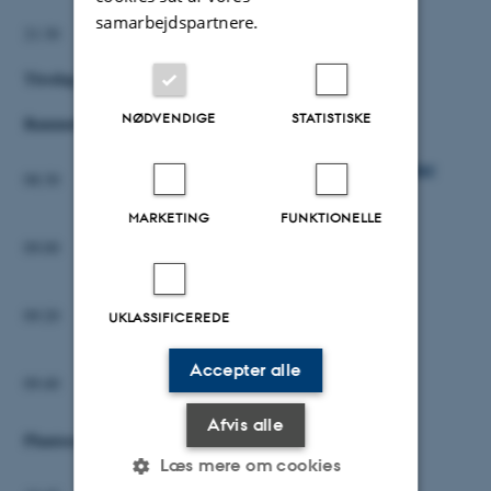
samarbejdspartnere.
21:30
Social sammenkomst
Tirsdag den 19. marts 2019
NØDVENDIGE
STATISTISKE
Rammebetingelser
EU-domstolens afgørelsen om mutagenese-teknikker
08:30
Morten Storgaard, Landbrugsstyrelsen
MARKETING
FUNKTIONELLE
Vision for økologisk planteforædling
09:00
Per Kølster, Økologisk Landsforening
Ændringer med ny økologiforordning
09:20
UKLASSIFICEREDE
Malene Kjer Andersen, Landbrugsstyrelsen
Accepter alle
Patenter i planter
09:40
Jakob Lohmann, Plougmann Vingtoft
Afvis alle
Plantesundhed og plantebeskyttelse
Læs mere om cookies
Dansk Skadegørerstatus