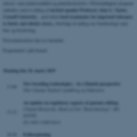
udsæd, samt plantesundhed og plantebeskyttelse. Eftermiddagens program
invited speaker Professor Alan G. Taylor,
indledtes med et indlæg af
Cornell University
Seed treatments for improved tolerance
, med titlen
to biotic and abiotic stress,
efterfulgt af indlæg om frøteknologi samt
bier og bestøvning.
Præsentationerne kan ses herunder.
Programmet i pdf-format.
Mandag den 18. marts 2019
New breeding technologies – in a Danish perspective
17:00
Thor Gunnar Kofoed, Landbrug og Fødevarer
An update on regulatory aspects of genome editing
Chantal Bruetschy, Head of Unit "Biotechnology", DG
17:15
SANTE
(
by video conference
)
Fællesspisning
18:30