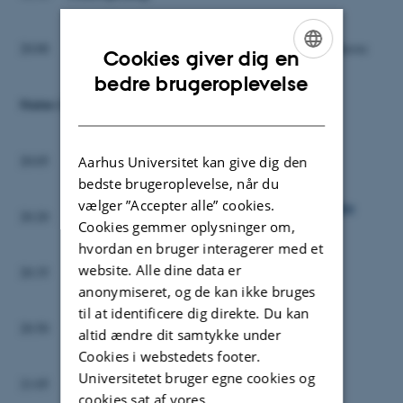
Velkomst
20:00
Christian Andreasen, Formand for DanSeed, Københavns
Cookies giver dig en
Universitet
ENGLISH
bedre brugeroplevelse
Statu
s i korn- og frøbranchen
DANISH
Aktuelt nyt fra korn- og bælgsædsbranchen
20:05
Aarhus Universitet kan give dig den
Birger Eriksen, Danske Sortsejere
bedste brugeroplevelse, når du
vælger ”Accepter alle” cookies.
Aktuelt nyt fra græs- og kløverfrø, havefrø og roefrø
20:20
Cookies gemmer oplysninger om,
Nils Elmegaard, Dansk Frø
hvordan en bruger interagerer med et
Aktuelt nyt fra træ- og skovfrøbranchen
website. Alle dine data er
20:35
Louise Persson, Naturstyrelsen
anonymiseret, og de kan ikke bruges
til at identificere dig direkte. Du kan
TystofteFonden
20:50
altid ændre dit samtykke under
Gerhard Deneken, TystofteFonden
Cookies i webstedets footer.
Kursus i planteforædling
Universitetet bruger egne cookies og
21:05
Anna-Catharina Röper, Teknologisk Institut
cookies sat af vores