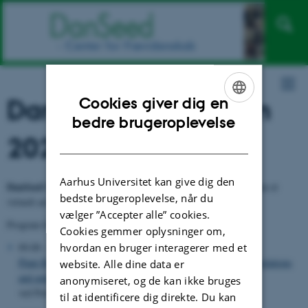
DanSeed Symposium
Cookies giver dig en
ENGLISH
bedre brugeroplevelse
2021
DANISH
Aarhus Universitet kan give dig den
DanSeed Symposium 2021
blev afholdt onsdag den 3. marts som et
bedste brugeroplevelse, når du
virtuelt arrangement.
vælger ”Accepter alle” cookies.
Program for arrangementet:
Cookies gemmer oplysninger om,
09.00 – 09.45
hvordan en bruger interagerer med et
Plant Breeding Innovation – between cumbersome biotech regulations
website. Alle dine data er
and ambitious policy goals for sustainable agriculture
anonymiseret, og de kan ikke bruges
ved Petra Jorasch, Euroseeds
til at identificere dig direkte. Du kan