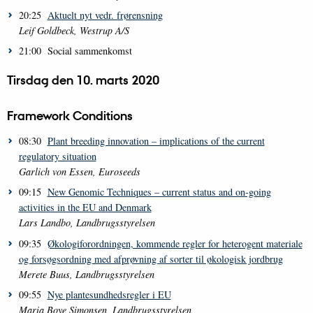
20:25
Aktuelt nyt vedr. frørensning
Leif Goldbeck, Westrup A/S
21:00 Social sammenkomst
Tirsdag den 10. marts 2020
Framework Conditions
08:30
Plant breeding innovation – implications of the current
regulatory situation
Garlich von Essen, Euroseeds
09:15
New Genomic Techniques – current status and on-going
activities in the EU and Denmark
Lars Landbo, Landbrugsstyrelsen
09:35
Økologiforordningen, kommende regler for heterogent materiale
og forsøgsordning med afprøvning af sorter til økologisk jordbrug
Merete Buus, Landbrugsstyrelsen
09:55
Nye plantesundhedsregler i EU
Maria Boye Simonsen, Landbrugsstyrelsen