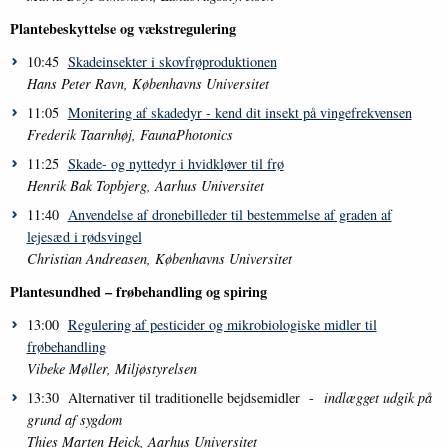
Plantebeskyttelse og vækstregulering
10:45
Skadeinsekter i skovfrøproduktionen
Hans Peter Ravn, Københavns Universitet
11:05
Monitering af skadedyr - kend dit insekt på vingefrekvensen
Frederik Taarnhøj, FaunaPhotonics
11:25
Skade- og nyttedyr i hvidkløver til frø
Henrik Bak Topbjerg, Aarhus Universitet
11:40
Anvendelse af dronebilleder til bestemmelse af graden af
lejesæd i rødsvingel
Christian Andreasen, Københavns Universitet
Plantesundhed – frøbehandling og spiring
13:00
Regulering af pesticider og mikrobiologiske midler til
frøbehandling
Vibeke Møller, Miljøstyrelsen
13:30 Alternativer til traditionelle bejdsemidler -
indlægget udgik på
grund af sygdom
Thies Marten Heick, Aarhus Universitet