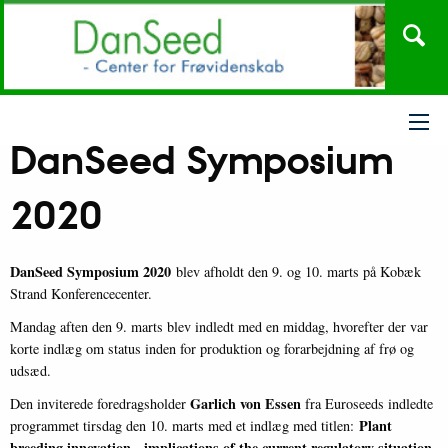
DanSeed Symposium
2020
DanSeed Symposium 2020
blev afholdt den 9. og 10. marts på Kobæk
Strand Konferencecenter.
Mandag aften den 9. marts blev indledt med en middag, hvorefter der var
korte indlæg om status inden for produktion og forarbejdning af frø og
udsæd.
Garlich von Essen
Den inviterede foredragsholder
fra Euroseeds indledte
Plant
programmet tirsdag den 10. marts med et indlæg med titlen:
breeding innovation - implications of the current regulatory situation
.